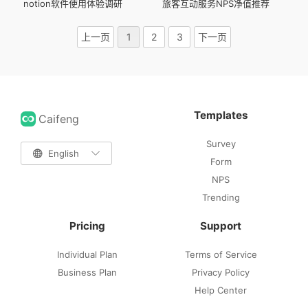
notion软件使用体验调研
旅客互动服务NPS净值推荐
上一页
1
2
3
下一页
Templates
Caifeng
Survey

English

Form
NPS
Trending
Pricing
Support
Individual Plan
Terms of Service
Business Plan
Privacy Policy
Help Center