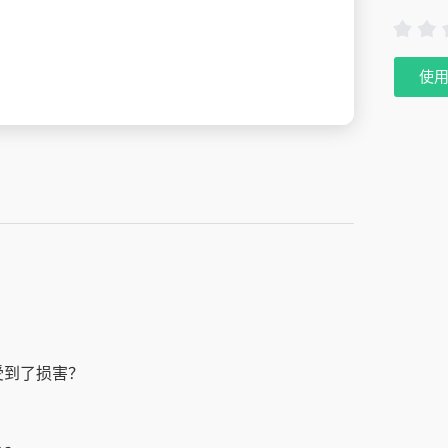
使
受到了损害？
？