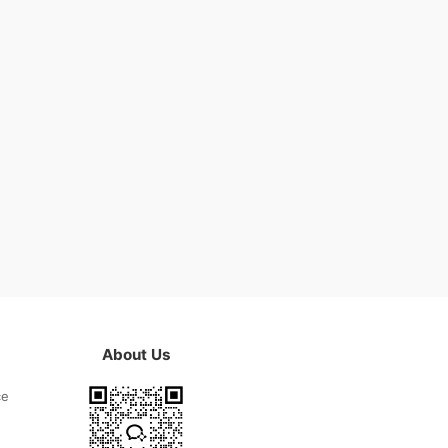
About Us
ce